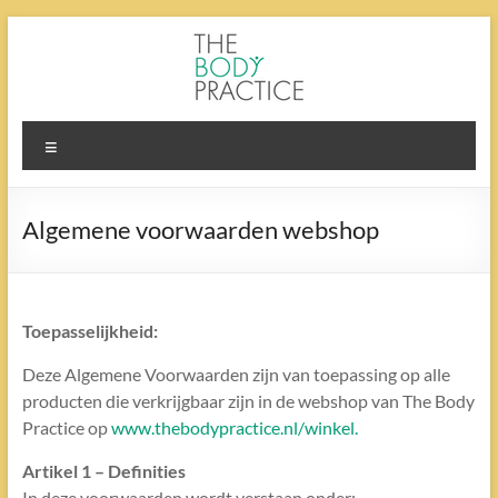
Ga
naar
de
inhoud
The
Menu
Body
Practice
Algemene voorwaarden webshop
Toepasselijkheid:
Deze Algemene Voorwaarden zijn van toepassing op alle
producten die verkrijgbaar zijn in de webshop van The Body
Practice op
www.thebodypractice.nl/winkel
.
Artikel 1 – Definities
In deze voorwaarden wordt verstaan onder: