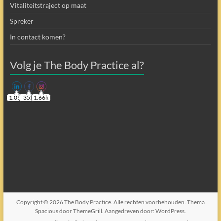
Vitaliteitstraject op maat
Spreker
In contact komen?
Volg je The Body Practice al?
1.09k
355
1.66k
Copyright © 2026
The Body Practice
. Alle rechten voorbehouden. Thema
Spacious
door ThemeGrill. Aangedreven door:
WordPress
.