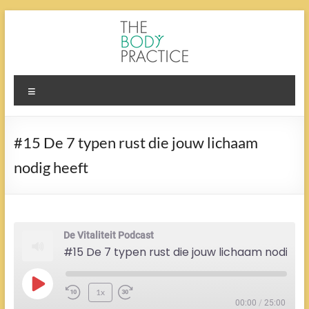
Ga
naar
de
inhoud
The
Menu
Body
Practice
#15 De 7 typen rust die jouw lichaam
nodig heeft
De Vitaliteit Podcast
#15 De 7 typen rust die jouw lichaam nodig heeft
Play
1x
Episode
00:00
/
25:00