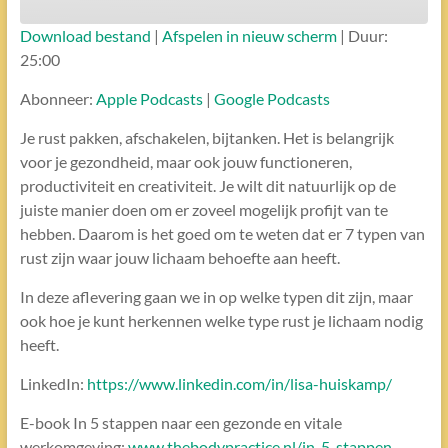
Download bestand
|
Afspelen in nieuw scherm
|
Duur:
ABONNEREN
DELEN
25:00
DELEN
Apple Podcasts
Google Podcasts
Abonneer:
Apple Podcasts
|
Google Podcasts
RSS FEED
LINK
Je rust pakken, afschakelen, bijtanken. Het is belangrijk
voor je gezondheid, maar ook jouw functioneren,
productiviteit en creativiteit. Je wilt dit natuurlijk op de
EMBED
juiste manier doen om er zoveel mogelijk profijt van te
hebben. Daarom is het goed om te weten dat er 7 typen van
rust zijn waar jouw lichaam behoefte aan heeft.
In deze aflevering gaan we in op welke typen dit zijn, maar
ook hoe je kunt herkennen welke type rust je lichaam nodig
heeft.
LinkedIn:
https://www.linkedin.com/in/lisa-huiskamp/
E-book In 5 stappen naar een gezonde en vitale
werkomgeving:
www.thebodypractice.nl/in-5-stappen