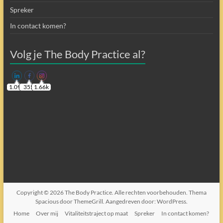
Spreker
In contact komen?
Volg je The Body Practice al?
1.09k
355
1.66k
Copyright © 2026
The Body Practice
. Alle rechten voorbehouden. Thema
Spacious
door ThemeGrill. Aangedreven door:
WordPress
.
Home
Over mij
Vitaliteitstraject op maat
Spreker
In contact komen?