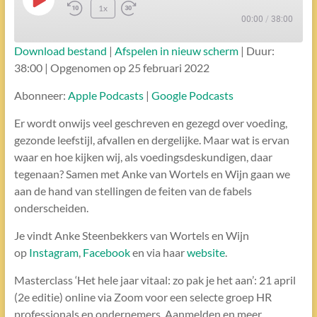
Play
1x
Episode
00:00
/
38:00
Download bestand
|
Afspelen in nieuw scherm
|
Duur:
ABONNEREN
DELEN
38:00
|
Opgenomen op 25 februari 2022
DELEN
Apple Podcasts
Google Podcasts
Abonneer:
Apple Podcasts
|
Google Podcasts
RSS FEED
LINK
Er wordt onwijs veel geschreven en gezegd over voeding,
gezonde leefstijl, afvallen en dergelijke. Maar wat is ervan
waar en hoe kijken wij, als voedingsdeskundigen, daar
EMBED
tegenaan? Samen met Anke van Wortels en Wijn gaan we
aan de hand van stellingen de feiten van de fabels
onderscheiden.
Je vindt Anke Steenbekkers van Wortels en Wijn
op
Instagram
,
Facebook
en via haar
website
.
Masterclass ‘Het hele jaar vitaal: zo pak je het aan’: 21 april
(2e editie) online via Zoom voor een selecte groep HR
professionals en ondernemers. Aanmelden en meer