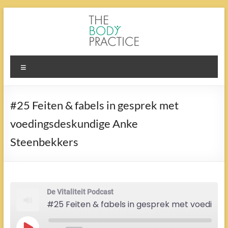
Ga
naar
de
inhoud
The
Menu
Body
Practice
#25 Feiten & fabels in gesprek met
voedingsdeskundige Anke
Steenbekkers
De Vitaliteit Podcast
#25 Feiten & fabels in gesprek met voedingsdeskundige Anke Steenbekkers