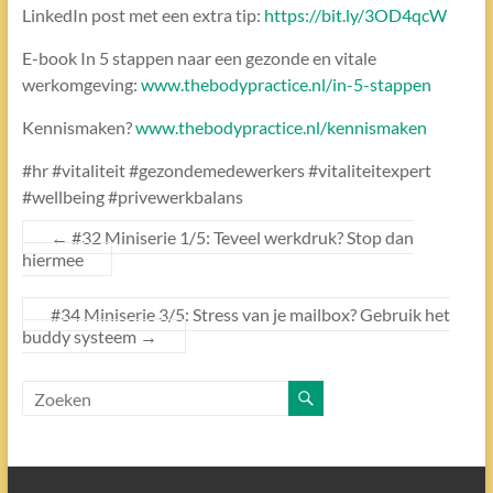
LinkedIn post met een extra tip:
https://bit.ly/3OD4qcW
E-book In 5 stappen naar een gezonde en vitale
werkomgeving:
www.thebodypractice.nl/in-5-stappen
Kennismaken?
www.thebodypractice.nl/kennismaken
#hr #vitaliteit #gezondemedewerkers #vitaliteitexpert
#wellbeing #privewerkbalans
←
#32 Miniserie 1/5: Teveel werkdruk? Stop dan
hiermee
#34 Miniserie 3/5: Stress van je mailbox? Gebruik het
buddy systeem
→