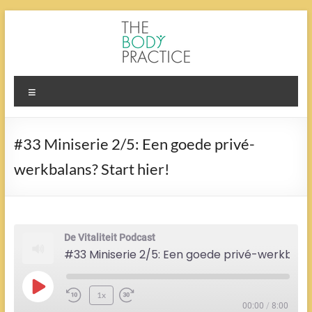
Ga
naar
de
inhoud
The
Menu
Body
Practice
#33 Miniserie 2/5: Een goede privé-
werkbalans? Start hier!
De Vitaliteit Podcast
#33 Miniserie 2/5: Een goede privé-werkbalans? Start hier!
Play
1x
Episode
00:00
/
8:00