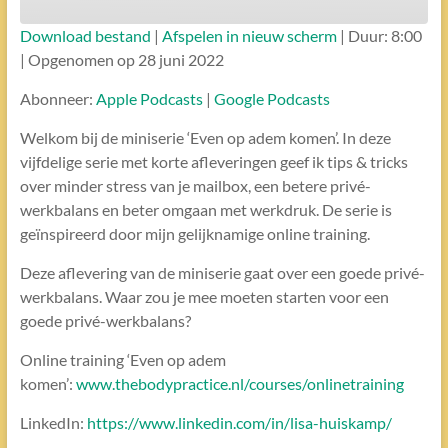
Download bestand
|
Afspelen in nieuw scherm
|
Duur: 8:00
ABONNEREN
DELEN
|
Opgenomen op 28 juni 2022
DELEN
Apple Podcasts
Google Podcasts
Abonneer:
Apple Podcasts
|
Google Podcasts
RSS FEED
LINK
Welkom bij de miniserie ‘Even op adem komen’. In deze
vijfdelige serie met korte afleveringen geef ik tips & tricks
over minder stress van je mailbox, een betere privé-
EMBED
werkbalans en beter omgaan met werkdruk. De serie is
geïnspireerd door mijn gelijknamige online training.
Deze aflevering van de miniserie gaat over een goede privé-
werkbalans. Waar zou je mee moeten starten voor een
goede privé-werkbalans?
Online training ‘Even op adem
komen’:
www.thebodypractice.nl/courses/onlinetraining
LinkedIn:
https://www.linkedin.com/in/lisa-huiskamp/