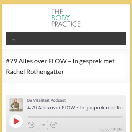
Ga
naar
de
inhoud
The
Menu
Body
Practice
#79 Alles over FLOW – In gesprek met
Rachel Rothengatter
De Vitaliteit Podcast
#79 Alles over FLOW - In gesprek met Rachel Rothengatter
Play
1x
Episode
00:00
/
01:04