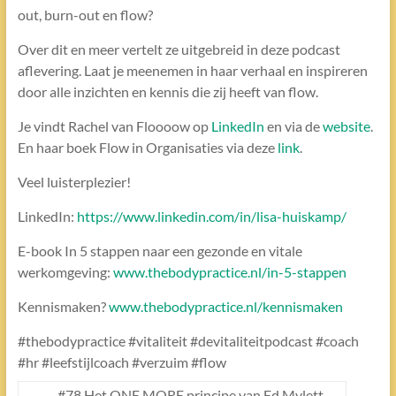
out, burn-out en flow?
Over dit en meer vertelt ze uitgebreid in deze podcast
aflevering. Laat je meenemen in haar verhaal en inspireren
door alle inzichten en kennis die zij heeft van flow.
Je vindt Rachel van Floooow op
LinkedIn
en via de
website
.
En haar boek Flow in Organisaties via deze
link
.
Veel luisterplezier!
LinkedIn:
https://www.linkedin.com/in/lisa-huiskamp/
E-book In 5 stappen naar een gezonde en vitale
werkomgeving:
www.thebodypractice.nl/in-5-stappen
Kennismaken?
www.thebodypractice.nl/kennismaken
#thebodypractice #vitaliteit #devitaliteitpodcast #coach
#hr #leefstijlcoach #verzuim #flow
←
#78 Het ONE MORE principe van Ed Mylett