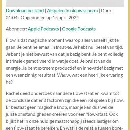
Download bestand
|
Afspelen in nieuw scherm
|
Duur:
ABONNEREN
DELEN
01:04
|
Opgenomen op 15 april 2024
DELEN
Apple Podcasts
Google Podcasts
Abonneer:
Apple Podcasts
|
Google Podcasts
RSS FEED
LINK
Flow is dat magische moment waarop alles vanzelf lijkt te
gaan. Je bent helemaal
in the zone.
Je hebt nul besef van tijd.
Je bent je niet bewust van dat je bezig bent. Je bent volledig
EMBED
intrinsiek gemotiveerd in wat je doet. Je bruist van de
energie. Je bent extreem productief en innovatief bezig met
een waanzinnig resultaat. Wauw, wat een heerlijke ervaring
he?
Rachel deed onderzoek naar deze flow-staat en kwam tot
de conclusie dat er 8 factoren zijn die een rol spelen bij flow.
Er bestaat geen magische knop, maar je kan dus wel de
juiste omstandigheden creëren voor een flow-staat. Ook
blijkt het in onze huidige maatschappij steeds lastiger om
een flow-staat te bereiken. En wat is de relatie tussen bore-