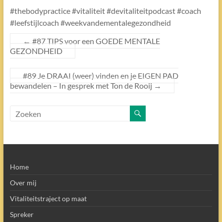
#thebodypractice #vitaliteit #devitaliteitpodcast #coach
#leefstijlcoach #weekvandementalegezondheid
←
#87 TIPS voor een GOEDE MENTALE
GEZONDHEID
#89 Je DRAAI (weer) vinden en je EIGEN PAD
bewandelen – In gesprek met Ton de Rooij
→
Home
Over mij
Vitaliteitstraject op maat
Spreker