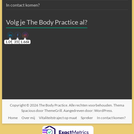
In contact komen?
Volg je The Body Practice al?
1.09k
355
1.66k
Copyright © 2026
The Body Practice
. Alle rechten voorbehouden. Thema
Spacious
door ThemeGrill. Aangedreven door:
WordPress
.
Home
Over mij
Vitaliteitstraject op maat
Spreker
In contact komen?