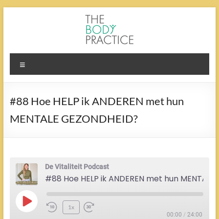
Ga
naar
de
inhoud
The
Menu
Body
Practice
#88 Hoe HELP ik ANDEREN met hun
MENTALE GEZONDHEID?
De Vitaliteit Podcast
#88 Hoe HELP ik ANDEREN met hun MENTALE GEZONDHEID?
Play
1x
Episode
00:00
/
24:00