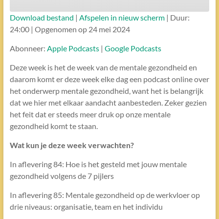
Download bestand
|
Afspelen in nieuw scherm
|
Duur:
ABONNEREN
DELEN
24:00
|
Opgenomen op 24 mei 2024
DELEN
Apple Podcasts
Google Podcasts
Abonneer:
Apple Podcasts
|
Google Podcasts
RSS FEED
LINK
Deze week is het de week van de mentale gezondheid en
daarom komt er deze week elke dag een podcast online over
het onderwerp mentale gezondheid, want het is belangrijk
EMBED
dat we hier met elkaar aandacht aanbesteden. Zeker gezien
het feit dat er steeds meer druk op onze mentale
gezondheid komt te staan.
Wat kun je deze week verwachten?
In aflevering 84: Hoe is het gesteld met jouw mentale
gezondheid volgens de 7 pijlers
In aflevering 85: Mentale gezondheid op de werkvloer op
drie niveaus: organisatie, team en het individu