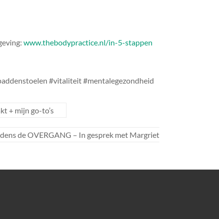
geving:
www.thebodypractice.nl/in-5-stappen
paddenstoelen #vitaliteit #mentalegezondheid
 + mijn go-to’s
ijdens de OVERGANG – In gesprek met Margriet