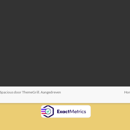
Spacious
door ThemeGrill. Aangedreven
Ho