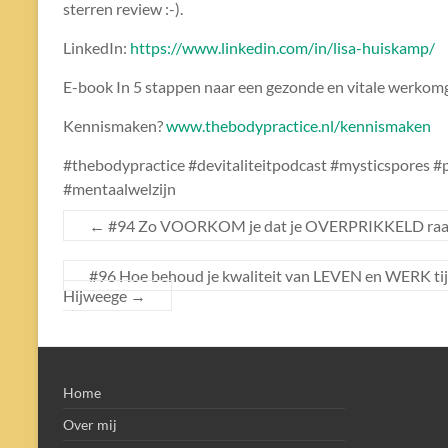
sterren review :-).
LinkedIn:
https://www.linkedin.com/in/lisa-huiskamp/
E-book In 5 stappen naar een gezonde en vitale werkom
Kennismaken?
www.thebodypractice.nl/kennismaken
#thebodypractice #devitaliteitpodcast #mysticspores #
#mentaalwelzijn
←
#94 Zo VOORKOM je dat je OVERPRIKKELD raakt
#96 Hoe behoud je kwaliteit van LEVEN en WERK t
Hijweege
→
Home
Over mij