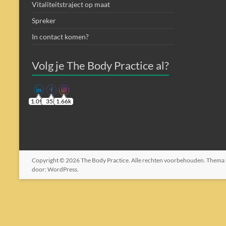
Vitaliteitstraject op maat
Spreker
In contact komen?
Volg je The Body Practice al?
1.09k
355
1.66k
Copyright © 2026
The Body Practice
. Alle rechten voorbehouden. Thema
door:
WordPress
.