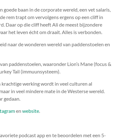
n goede baan in de corporate wereld, een vet salaris,
 de rem trapt om vervolgens ergens op een cliff in
d. Daar op die cliff heeft Ali de meest bijzondere
waar het leven écht om draait. Alles is verbonden.
geleid naar de wonderen wereld van paddenstoelen en
 van paddenstoelen, waaronder Lion’s Mane (focus &
 Turkey Tail (immuunsysteem).
rachtige werking wordt in veel culturen al
maar in veel mindere mate in de Westerse wereld.
ar gedaan.
stagram
en
website
.
 favoriete podcast app en te beoordelen met een 5-