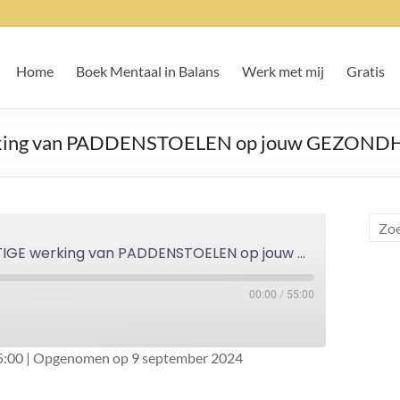
Home
Boek Mentaal in Balans
Werk met mij
Gratis
ng van PADDENSTOELEN op jouw GEZONDHEID 
#95 De HELENDE en KRACHTIGE werking van PADDENSTOELEN op jouw GEZONDHEID - In gesprek met Ali Hussain
00:00
/
55:00
5:00
|
Opgenomen op 9 september 2024