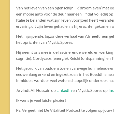
Van het leven van een ogenschijnlijk ‘droomleven’ met ee
RSS FEED
LINK
een mooie auto voor de deur naar een lijf dat volledig op
Italië te belanden wat zijn leven voorgoed heeft verander
ervaring uit zijn leven gehad en is hij erachter gekomen 
EMBED
Het ingrijpende, bijzondere verhaal van Ali heeft hem 
het oprichten van Mystic Spores.
Hij neemt ons mee in de fascinerende wereld en werking
cognitie), Cordyceps (energie), Reishi (ontspanning) en
Het gebruik van paddenstoelen vanwege hun helende en k
eeuwenlang erkend en ingezet zoals in het Boeddhisme, 
Inmiddels wordt er veel wetenschappelijk onderzoek na
Je vindt Ali Hussain op
LinkedIn
en Mystic Spores op
In
Ik wens je veel luisterplezier!
Ps. Vergeet niet De Vitaliteit Podcast te volgen op jouw