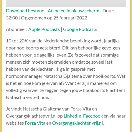
Download bestand
|
Afspelen in nieuw scherm
|
Duur:
ABONNEREN
DELEN
32:00
|
Opgenomen op 25 februari 2022
DELEN
Apple Podcasts
Google Podcasts
Abonneer:
Apple Podcasts
|
Google Podcasts
RSS FEED
LINK
10 tot 20% van de Nederlandse bevolking wordt jaarlijks
door hooikoorts geteisterd. Dit kan behoorlijke gevolgen
hebben voor je dagelijks leven. Zelfs zoveel dat sommige
EMBED
mensen zich moeten ziekmelden omdat ze zoveel last
hebben van de klachten. Ik ga in gesprek met
hormoonmanager Natascha Gjaltema over hooikoorts. Wat
is het en hoe kom je ervan af? Want er zijn manieren om
volledig vaarwel te zeggen tegen jouw hooikoorts klachten!
Natascha vertelt hoe.
Je vindt Natascha Gjaltema van Forza Vita en
Overgangsklachtenvrij.nl op
LinkedIn
,
Facebook
en via haar
websites
Forza Vita
en
Overgangsklachtenvrij.nl
.