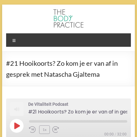
Ga
naar
de
inhoud
The
Menu
Body
Practice
#21 Hooikoorts? Zo kom je er van af in
gesprek met Natascha Gjaltema
De Vitaliteit Podcast
#21 Hooikoorts? Zo kom je er van af in gesprek met Natascha Gjaltema
Play
1x
Episode
00:00
/
32:00