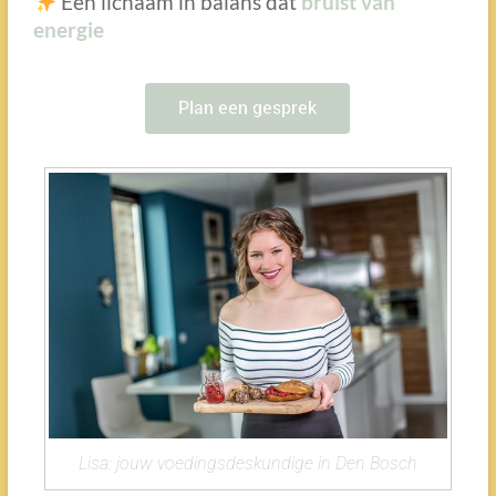
Een lichaam in balans dat
bruist van
energie
Plan een gesprek
Lisa: jouw voedingsdeskundige in Den Bosch