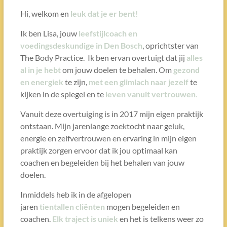
Hi, welkom en
leuk dat je er bent
!
Ik ben Lisa, jouw
leefstijlcoach en
voedingsdeskundige in Den Bosch
, oprichtster van
The Body Practice. Ik ben ervan overtuigt dat jij
alles
al in je hebt
om jouw doelen te behalen. Om
gezond
en energiek
te zijn,
met een glimlach naar jezelf
te
kijken in de spiegel en te
leven vanuit vertrouwen
.
Vanuit deze overtuiging is in 2017 mijn eigen praktijk
ontstaan. Mijn jarenlange zoektocht naar geluk,
energie en zelfvertrouwen en ervaring in mijn eigen
praktijk zorgen ervoor dat ik jou optimaal kan
coachen en begeleiden bij het behalen van jouw
doelen.
Inmiddels heb ik in de afgelopen
jaren
tientallen cliënten
mogen begeleiden en
coachen.
Elk traject is uniek
en het is telkens weer zo