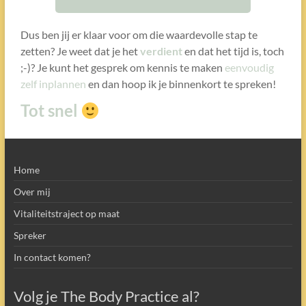
Dus ben jij er klaar voor om die waardevolle stap te
zetten? Je weet dat je het
verdient
en dat het tijd is, toch
;-)? Je kunt het gesprek om kennis te maken
eenvoudig
zelf inplannen
en dan hoop ik je binnenkort te spreken!
Tot snel
Home
Over mij
Vitaliteitstraject op maat
Spreker
In contact komen?
Volg je The Body Practice al?