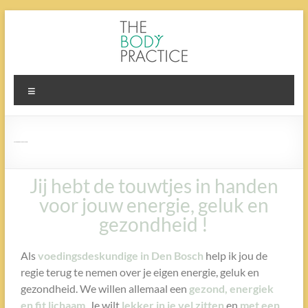
Voedingsdeskundige Den Bosch
Jij hebt de touwtjes in handen
voor jouw energie, geluk en
gezondheid !
Als
voedingsdeskundige in Den Bosch
help ik jou de
regie terug te nemen over je eigen energie, geluk en
gezondheid. We willen allemaal een
gezond, energiek
en fit lichaam
.
Je wilt
lekker in je vel zitten
en
met een