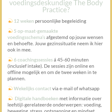
voedingsdeskundige The Body
Practice?​
12 weken
persoonlijke begeleiding
5 op-maat-gemaakte
voedingsschema’s
afgestemd op jouw wensen
en behoefte. Jouw gezinssituatie neem ik hier
ook in mee.
6 coachingssessies
á 45-60 minuten
(inclusief intake). De sessies zijn online en
offline mogelijk en om de twee weken in te
plannen.
Wekelijks contact
via e-mail of whatsapp
Digitale handboeken
met informatie over
leefstijl-gerelateerde onderwerpen: voeding,
beweging, stress, ontspanning en mindset.