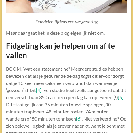
Doodelen tijdens een vergadering
Maar daar gaat het in deze blog eigenlijk niet om..
Fidgeting kan je helpen om af te
vallen
BOOM! Wat een statement he? Meerdere studies hebben
bewezen dat als je gedurende de dag
fidget
dit ervoor zorgt
dat je 10 keer meer calorieën verbrandt dan wanneer je
‘gewoon’ stilzit
[4]
. Eén studie heeft zelfs aangetoond dat dit
een verschil van 350 calorieën per dag kan opleveren (!)
[5]
.
Dit staat gelijk aan 35 minuten touwtje springen, 30
minuten traplopen, 48 minuten roeien, 74 minuten
wandelen of 50 minuten tennissen
[6]
. Niet verkeerd he? Op
zich ook wel logisch als je erover nadenkt, want je bent met
fidgeting
continu in beweging dus verbrand je meer