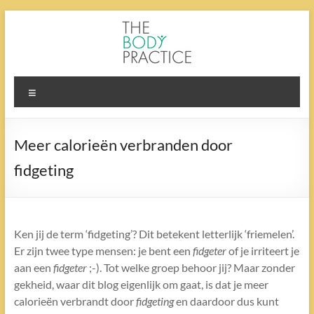
Ga
naar
de
inhoud
The
Menu
Body
Practice
Meer calorieën verbranden door
fidgeting
Ken jij de term ‘fidgeting’? Dit betekent letterlijk ‘friemelen’.
Er zijn twee type mensen: je bent een
fidgeter
of je irriteert je
aan een
fidgeter
;-). Tot welke groep behoor jij? Maar zonder
gekheid, waar dit blog eigenlijk om gaat, is dat je meer
calorieën verbrandt door
fidgeting
en daardoor dus kunt