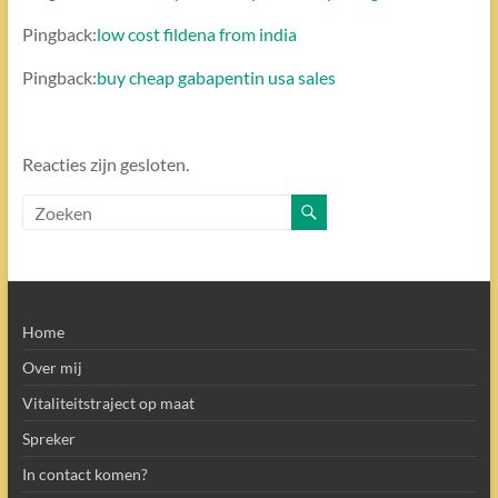
Pingback:
low cost fildena from india
Pingback:
buy cheap gabapentin usa sales
Reacties zijn gesloten.
Home
Over mij
Vitaliteitstraject op maat
Spreker
In contact komen?