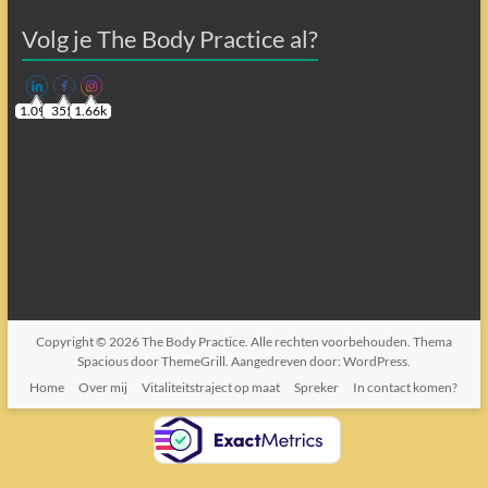
Volg je The Body Practice al?
1.09k
355
1.66k
Copyright © 2026
The Body Practice
. Alle rechten voorbehouden. Thema
Spacious
door ThemeGrill. Aangedreven door:
WordPress
.
Home
Over mij
Vitaliteitstraject op maat
Spreker
In contact komen?