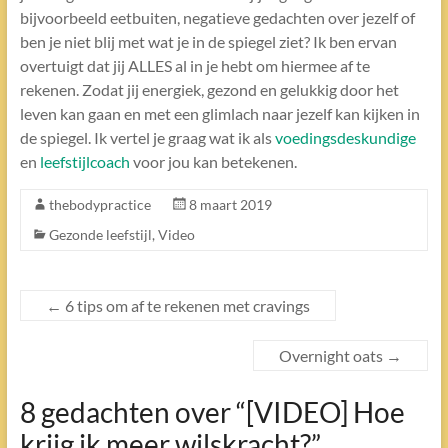
bijvoorbeeld eetbuiten, negatieve gedachten over jezelf of
ben je niet blij met wat je in de spiegel ziet? Ik ben ervan
overtuigt dat jij ALLES al in je hebt om hiermee af te
rekenen. Zodat jij energiek, gezond en gelukkig door het
leven kan gaan en met een glimlach naar jezelf kan kijken in
de spiegel. Ik vertel je graag wat ik als
voedingsdeskundige
en
leefstijlcoach
voor jou kan betekenen.
thebodypractice
8 maart 2019
Gezonde leefstijl
,
Video
←
6 tips om af te rekenen met cravings
Overnight oats
→
8 gedachten over “
[VIDEO] Hoe
krijg ik meer wilskracht?
”