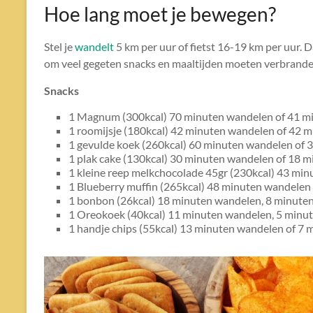
Hoe lang moet je bewegen?
Stel je
wandelt
5 km per uur of fietst 16-19 km per uur. 
om veel gegeten snacks en maaltijden moeten verbrande
Snacks
1 Magnum (300kcal) 70 minuten wandelen of 41 mi
1 roomijsje (180kcal) 42 minuten wandelen of 42 m
1 gevulde koek (260kcal) 60 minuten wandelen of 3
1 plak cake (130kcal) 30 minuten wandelen of 18 m
1 kleine reep melkchocolade 45gr (230kcal) 43 min
1 Blueberry muffin (265kcal) 48 minuten wandelen
1 bonbon (26kcal) 18 minuten wandelen, 8 minuten
1 Oreokoek (40kcal) 11 minuten wandelen, 5 minut
1 handje chips (55kcal) 13 minuten wandelen of 7 m