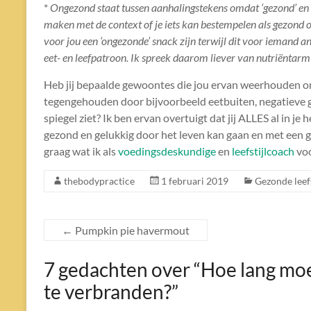
*
Ongezond staat tussen aanhalingstekens omdat ‘gezond’ en ‘o
maken met de context of je iets kan bestempelen als gezond of
voor jou een ‘ongezonde’ snack zijn terwijl dit voor iemand and
eet- en leefpatroon. Ik spreek daarom liever van nutriëntarm 
Heb jij bepaalde gewoontes die jou ervan weerhouden om 
tegengehouden door bijvoorbeeld eetbuiten, negatieve ged
spiegel ziet? Ik ben ervan overtuigt dat jij ALLES al in je
gezond en gelukkig door het leven kan gaan en met een glim
graag wat ik als
voedingsdeskundige
en
leefstijlcoach
voo
thebodypractice
1 februari 2019
Gezonde leefs
←
Pumpkin pie havermout
7 gedachten over “
Hoe lang moe
te verbranden?
”