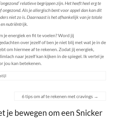
ngezond’ relatieve begrippen zijn. Het heeft heel erg te
 ongezond. Als je allergisch bent voor appel dan kan dit
ers niet zo is. Daarnaast is het afhankelijk van je totale
en nutriëntrijk.
je energiek en fit te voelen? Word jij
achten over jezelf of ben je niet blij met wat je in de
 hebt om hiermee af te rekenen. Zodat jij energiek,
lach naar jezelf kan kijken in de spiegel. Ik vertel je
r jou kan betekenen.
tijl
6 tips om af te rekenen met cravings
→
t je bewegen om een Snicker