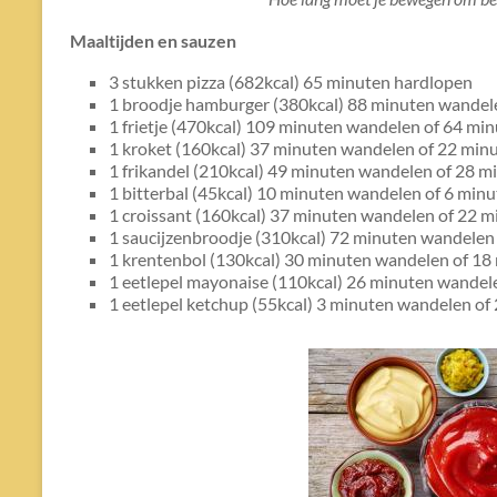
Maaltijden en sauzen
3 stukken pizza (682kcal) 65 minuten hardlopen
1 broodje hamburger (380kcal) 88 minuten wandele
1 frietje (470kcal) 109 minuten wandelen of 64 min
1 kroket (160kcal) 37 minuten wandelen of 22 minu
1 frikandel (210kcal) 49 minuten wandelen of 28 mi
1 bitterbal (45kcal) 10 minuten wandelen of 6 minu
1 croissant (160kcal) 37 minuten wandelen of 22 m
1 saucijzenbroodje (310kcal) 72 minuten wandelen 
1 krentenbol (130kcal) 30 minuten wandelen of 18 
1 eetlepel mayonaise (110kcal) 26 minuten wandele
1 eetlepel ketchup (55kcal) 3 minuten wandelen of 