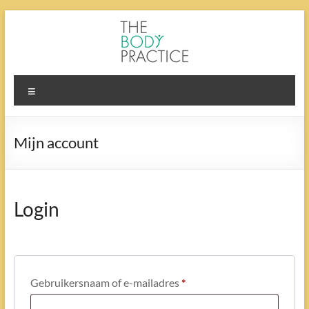
Ga
naar
de
inhoud
The
Menu
Body
Practice
Mijn account
Login
Vereist
Gebruikersnaam of e-mailadres
*