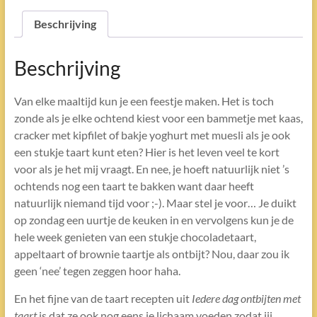
met
taart
Beschrijving
aantal
Beschrijving
Van elke maaltijd kun je een feestje maken. Het is toch
zonde als je elke ochtend kiest voor een bammetje met kaas,
cracker met kipfilet of bakje yoghurt met muesli als je ook
een stukje taart kunt eten? Hier is het leven veel te kort
voor als je het mij vraagt. En nee, je hoeft natuurlijk niet ’s
ochtends nog een taart te bakken want daar heeft
natuurlijk niemand tijd voor ;-). Maar stel je voor… Je duikt
op zondag een uurtje de keuken in en vervolgens kun je de
hele week genieten van een stukje chocoladetaart,
appeltaart of brownie taartje als ontbijt? Nou, daar zou ik
geen ‘nee’ tegen zeggen hoor haha.
En het fijne van de taart recepten uit
Iedere dag ontbijten met
taart
is dat ze ook nog eens je lichaam voeden zodat jij