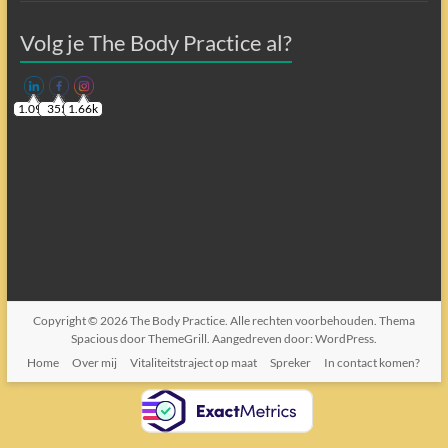
Volg je The Body Practice al?
1.09k
355
1.66k
Copyright © 2026
The Body Practice
. Alle rechten voorbehouden. Thema
Spacious
door ThemeGrill. Aangedreven door:
WordPress
.
Home
Over mij
Vitaliteitstraject op maat
Spreker
In contact komen?