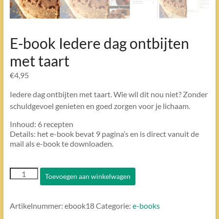
E-book Iedere dag ontbijten
met taart
€
4,95
Iedere dag ontbijten met taart. Wie wil dit nou niet? Zonder
schuldgevoel genieten en goed zorgen voor je lichaam.
Inhoud: 6 recepten
Details: het e-book bevat 9 pagina’s en is direct vanuit de
mail als e-book te downloaden.
E-
Toevoegen aan winkelwagen
book
Iedere
dag
Artikelnummer:
ebook18
Categorie:
e-books
ontbijten