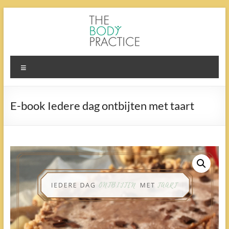
Ga
naar
de
inhoud
The
Menu
Body
Practice
E-book Iedere dag ontbijten met taart